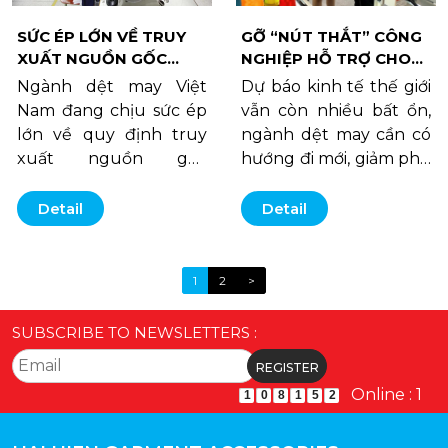
SỨC ÉP LỚN VỀ TRUY
GỠ “NÚT THẮT” CÔNG
XUẤT NGUỒN GỐC
NGHIỆP HỖ TRỢ CHO
NGUYÊN PHỤ LIỆU
NGÀNH DỆT MAY
Ngành dệt may Việt
Dự báo kinh tế thế giới
Nam đang chịu sức ép
vẫn còn nhiều bất ổn,
lớn về quy định truy
ngành dệt may cần có
xuất nguồn gốc
hướng đi mới, giảm phụ
nguyên phụ liệu từ các
thuộc vào thị trường
thị trường Mỹ, Anh, EU,
quốc tế để giải quyết
Detail
Detail
Ấn Độ, Canada…
điểm nghẽn về nguồn
cung cho hoạt động
sản xuất.
1
2
>
SUBSCRIBE TO NEWSLETTERS :
Online : 1
1
0
8
1
5
2