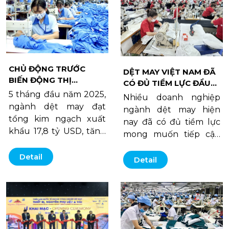
CHỦ ĐỘNG TRƯỚC
DỆT MAY VIỆT NAM ĐÃ
BIẾN ĐỘNG THỊ
CÓ ĐỦ TIỀM LỰC ĐẦU
TRƯỜNG, XUẤT KHẨU
5 tháng đầu năm 2025,
TƯ RA NƯỚC NGOÀI
Nhiều doanh nghiệp
DỆT MAY VẪN TĂNG
ngành dệt may đạt
ngành dệt may hiện
TRƯỞNG KHẢ QUAN
tổng kim ngạch xuất
nay đã có đủ tiềm lực
khẩu 17,8 tỷ USD, tăng
mong muốn tiếp cận
10% so với cùng kỳ năm
thông tin về môi
2024, tương ứng với
Detail
trường đầu tư, chính
Detail
mức tăng tuyệt đối 1,6
sách thu hút đầu tư,
tỷ USD; tốc độ tăng
chi phí nhân công… ở
trưởng lợi nhuận của
một số quốc gia để có
các doanh nghiệp khá
thể đầu tư ra nước
tốt…
ngoài, trở thành các tập