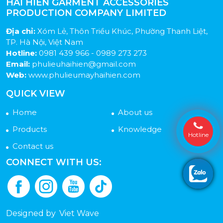
HAI HIEN GARMENT ACCESSORIES
PRODUCTION COMPANY LIMITED
Địa chỉ:
Xóm Lẻ, Thôn Triều Khúc, Phường Thanh Liệt,
TP. Hà Nội, Việt Nam
Hotline:
0981 439 966 - 0989 273 273
Email:
phulieuhaihien@gmail.com
Web:
www.phulieumayhaihien.com
QUICK VIEW
Home
About us
Products
Knowledge
Hotline
Contact us
CONNECT WITH US:
Designed by
Viet Wave