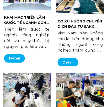
đoàn toàn cầu…
KHAI MẠC TRIỂN LÃM
CÓ XU HƯỚNG CHUYỂN
QUỐC TẾ NGÀNH CÔNG
DỊCH ĐẦU TƯ SANG
NGHIỆP DỆT MAY VÀ
Triển lãm quốc tế
CÁC NƯỚC KHÁC
NGUYÊN PHỤ LIỆU NĂM
Việt Nam hiện không
ngành công nghiệp
TRONG NGÀNH DỆT
2025
còn là thiên đường cho
dệt và may-thiết bị,
MAY, DA GIÀY
những ngành công
nguyên phụ liệu và vải
nghiệp thâm dụng lao
năm nay (Saigontex-
động, thâm dụng về
Saigonfabric 2025) quy
Detail
đất đai hay năng suất
Detail
tụ hơn 1.100 nhà triển
lao động thấp, giá nhân
lãm, diễn ra từ nay đến
công không còn rẻ, cho
ngày 12/4.
nên, việc chuyển dịch
đầu tư từ nay trở đi
cũng là bình thường.