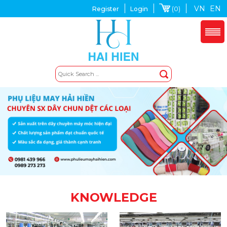
VN
EN
(0)
Register
Login
KNOWLEDGE