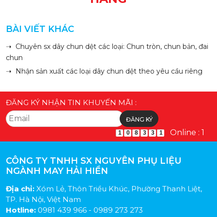
BÀI VIẾT KHÁC
➝ Chuyên sx dây chun dệt các loại: Chun tròn, chun bản, đai
chun
➝ Nhận sản xuất các loại dây chun dệt theo yêu cầu riêng
ĐĂNG KÝ NHẬN TIN KHUYẾN MÃI :
Online : 1
1
0
8
3
3
1
CÔNG TY TNHH SX NGUYÊN PHỤ LIỆU
NGÀNH MAY HẢI HIỀN
Địa chỉ:
Xóm Lẻ, Thôn Triều Khúc, Phường Thanh Liệt,
TP. Hà Nội, Việt Nam
Hotline:
0981 439 966 - 0989 273 273