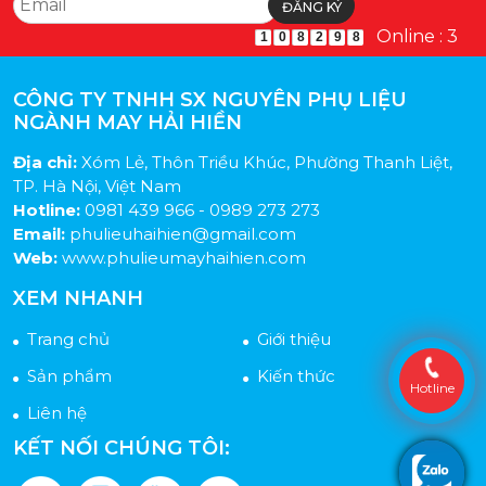
Online : 3
1
0
8
2
9
8
CÔNG TY TNHH SX NGUYÊN PHỤ LIỆU
NGÀNH MAY HẢI HIỀN
Địa chỉ:
Xóm Lẻ, Thôn Triều Khúc, Phường Thanh Liệt,
TP. Hà Nội, Việt Nam
Hotline:
0981 439 966 - 0989 273 273
Email:
phulieuhaihien@gmail.com
Web:
www.phulieumayhaihien.com
XEM NHANH
Trang chủ
Giới thiệu
Sản phẩm
Kiến thức
Hotline
Liên hệ
KẾT NỐI CHÚNG TÔI: