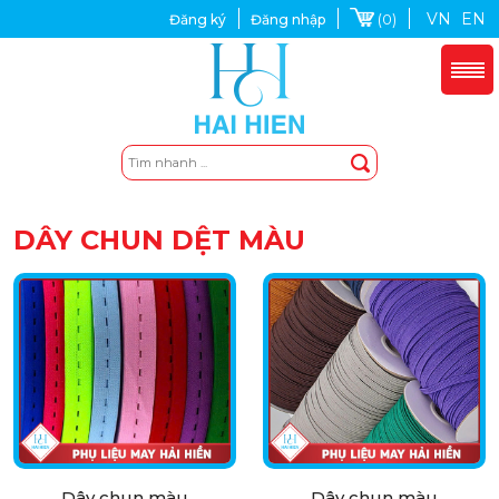
VN
EN
(0)
Đăng ký
Đăng nhập
DÂY CHUN DỆT MÀU
Dây chun màu
Dây chun màu