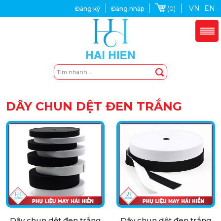
VN
EN
(0)
Đăng ký
Đăng nhập
DÂY CHUN DỆT ĐEN TRẮNG
Dây chun dệt đen trắng
Dây chun dệt đen trắng