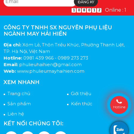
Online : 1
1
0
8
0
1
2
CÔNG TY TNHH SX NGUYÊN PHỤ LIỆU
NGÀNH MAY HẢI HIỀN
Địa chỉ:
Xóm Lẻ, Thôn Triều Khúc, Phường Thanh Liệt,
TP. Hà Nội, Việt Nam
Hotline:
0981 439 966 - 0989 273 273
Email:
phulieuhaihien@gmail.com
Web:
www.phulieumayhaihien.com
XEM NHANH
Trang chủ
Giới thiệu
Sản phẩm
Kiến thức
Hotline
Liên hệ
KẾT NỐI CHÚNG TÔI: