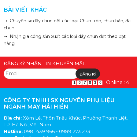
BÀI VIẾT KHÁC
➝ Chuyên sx dây chun dệt các loại: Chun tròn, chun bản, đai
chun
➝ Nhận gia công sản xuất các loại dây chun dệt theo đặt
hàng
ĐĂNG KÝ NHẬN TIN KHUYẾN MÃI :
Online : 4
1
0
7
8
3
0
CÔNG TY TNHH SX NGUYÊN PHỤ LIỆU
NGÀNH MAY HẢI HIỀN
Địa chỉ:
Xóm Lẻ, Thôn Triều Khúc, Phường Thanh Liệt,
TP. Hà Nội, Việt Nam
Hotline:
0981 439 966 - 0989 273 273