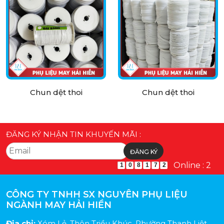
Chun dệt thoi
Chun dệt thoi
ĐĂNG KÝ NHẬN TIN KHUYẾN MÃI :
Online : 2
1
0
8
1
7
2
CÔNG TY TNHH SX NGUYÊN PHỤ LIỆU
NGÀNH MAY HẢI HIỀN
Địa chỉ:
Xóm Lẻ, Thôn Triều Khúc, Phường Thanh Liệt,