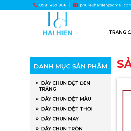
0981 439 966
phulieuhaihien@gmail.co
TRANG 
S
DANH MỤC SẢN PHẨM
»
DÂY CHUN DỆT ĐEN
TRẮNG
»
DÂY CHUN DỆT MÀU
»
DÂY CHUN DỆT THOI
»
DÂY CHUN MAY
»
DÂY CHUN TRÒN