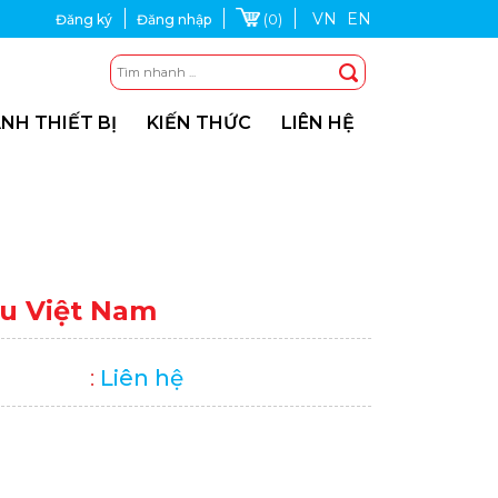
VN
EN
(0)
Đăng ký
Đăng nhập
NH THIẾT BỊ
KIẾN THỨC
LIÊN HỆ
su Việt Nam
:
Liên hệ