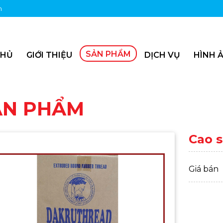
m
SẢN PHẨM
CHỦ
GIỚI THIỆU
DỊCH VỤ
HÌNH Ả
ẢN PHẨM
Cao 
Giá bán