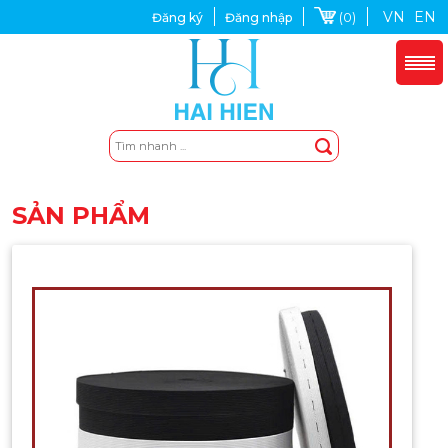
VN
EN
(0)
Đăng ký
Đăng nhập
SẢN PHẨM