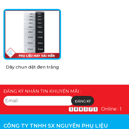
Dây chun dệt đen trắng
ĐĂNG KÝ NHẬN TIN KHUYẾN MÃI :
Online : 1
1
0
8
1
7
1
CÔNG TY TNHH SX NGUYÊN PHỤ LIỆU