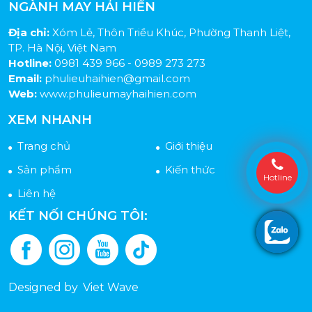
NGÀNH MAY HẢI HIỀN
Địa chỉ:
Xóm Lẻ, Thôn Triều Khúc, Phường Thanh Liệt,
TP. Hà Nội, Việt Nam
Hotline:
0981 439 966 - 0989 273 273
Email:
phulieuhaihien@gmail.com
Web:
www.phulieumayhaihien.com
XEM NHANH
Trang chủ
Giới thiệu
Sản phẩm
Kiến thức
Hotline
Liên hệ
KẾT NỐI CHÚNG TÔI:
Designed by
Viet Wave