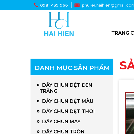
0981 439 966
phulieuhaihien@gmail.co
TRANG 
S
DANH MỤC SẢN PHẨM
»
DÂY CHUN DỆT ĐEN
TRẮNG
»
DÂY CHUN DỆT MÀU
»
DÂY CHUN DỆT THOI
»
DÂY CHUN MAY
»
DÂY CHUN TRÒN