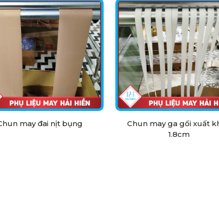
Chun may đai nịt bụng
Chun may ga gối xuất k
1.8cm