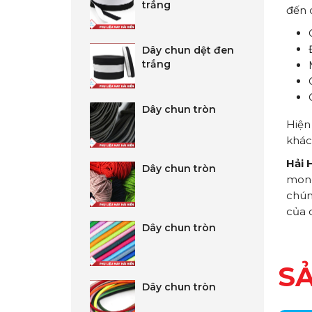
trắng
đến 
Dây chun dệt đen
trắng
Dây chun tròn
Hiện
khác
Hải 
Dây chun tròn
mong
chún
của q
Dây chun tròn
S
Dây chun tròn