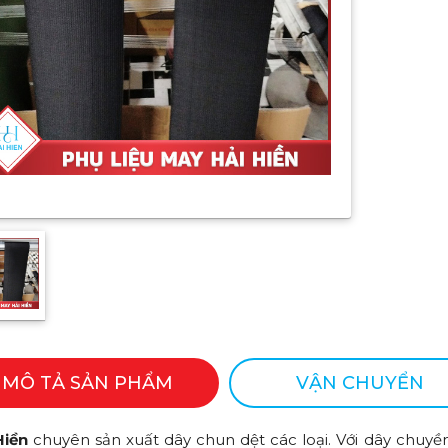
MÔ TẢ SẢN PHẨM
VẬN CHUYỂN
Hiền
chuyên sản xuất dây chun dệt các loại. Với dây chuyề