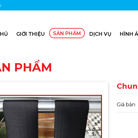
m
SẢN PHẨM
CHỦ
GIỚI THIỆU
DỊCH VỤ
HÌNH Ả
ẢN PHẨM
Chun 
Giá bán