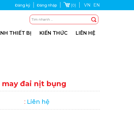
VN
EN
(0)
Đăng ký
Đăng nhập
NH THIẾT BỊ
KIẾN THỨC
LIÊN HỆ
may đai nịt bụng
:
Liên hệ